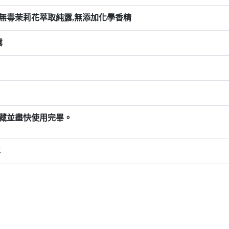
無毒茉莉花萃取純露,無添加化學香精
露
藏並盡快使用完畢。
年