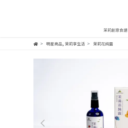
茉莉創意食譜
,
明星商品
茉莉享生活
茉莉花純露