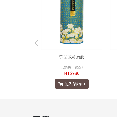
-shirt （女生款）
御品茉莉烏龍
：1482
已銷售：9557
$450
NT$980
入購物車
加入購物車