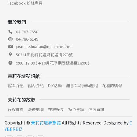
Facebook 粉絲專頁
關於我們
04-787-7558
04-786-6149
jasmine.huatan@msa.hinet.net
50341彰化縣花壇鄉花壇街273號
9:00~17:00 ( 4-10月花季期間延長至18:00 )
茉莉花壇夢想館
館區介紹
館內介紹
DIY活動
無毒茉莉推動歷程
花壇的驕傲
茉莉花的故鄉
行程推薦
漫遊地圖
在地好食
特色景點
住宿資訊
Copyright ©
茉莉花壇夢想館
All Rights Reserved. Designed by
C
YBERBIZ
.