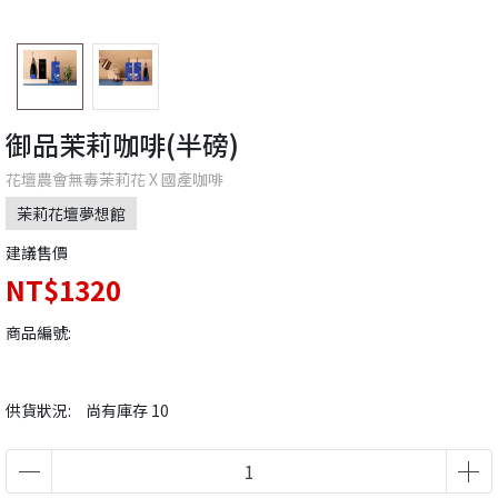
御品茉莉咖啡(半磅)
花壇農會無毒茉莉花 X 國產咖啡
茉莉花壇夢想館
建議售價
NT$1320
商品編號:
供貨狀況:
尚有庫存 10