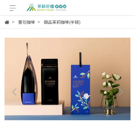
窨花咖啡
御品茉莉咖啡(半磅)