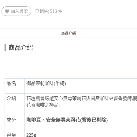
加入最愛
已銷售: 513 件
商品介紹
商品介紹
品名
御品茉莉咖啡(半磅)
介紹
花壇農會嚴選安心無毒茉莉花與國產咖啡豆窨香發酵,將
花香咖啡之極品!
成分
咖啡豆、安全無毒茉莉花(窨後已剔除)
容量
225g