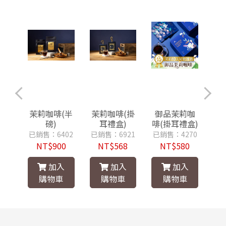
(掛
茉莉咖啡(半
茉莉咖啡(掛
御品茉莉咖
御
)
磅)
耳禮盒)
啡(掛耳禮盒)
啡
921
已銷售：6402
已銷售：6921
已銷售：4270
已銷
8
NT$900
NT$568
NT$580
入
加入
加入
加入
車
購物車
購物車
購物車